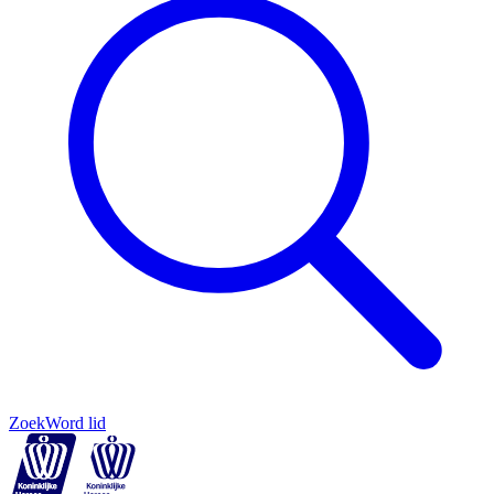
Zoek
Word lid