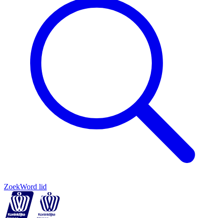
Zoek
Word lid