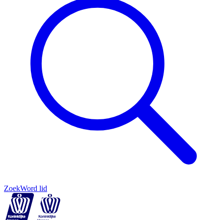
Zoek
Word lid