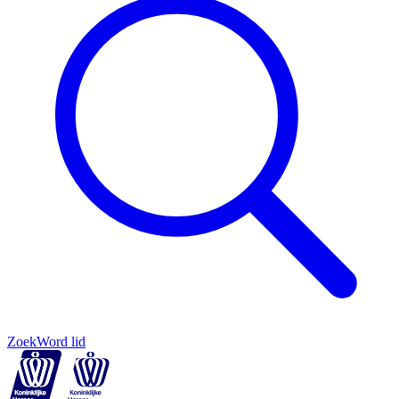
Zoek
Word lid