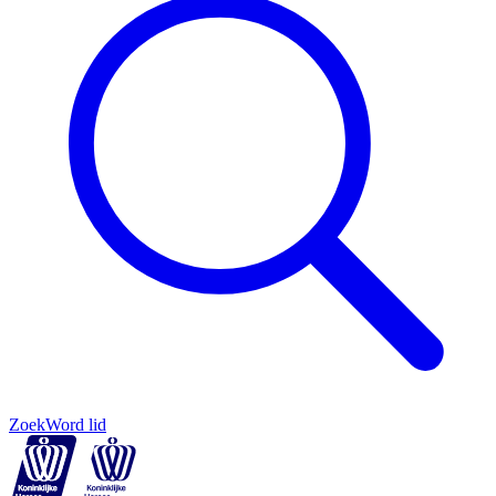
Zoek
Word lid