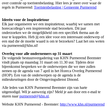
over controle op toeristenbelasting. Hier lees je meer over waar de
regels in Purmerend:
Toeristenbelasting | Gemeente Purmerend
Ideeën voor de Inspiratietour
Elk jaar organiseren we een inspiratietour, waarbij we samen met
horecacollega’s een inspirerende stad bezoeken. Dit jaar
onderzoeken we de mogelijkheid om een specifiek thema aan de
tour te koppelen. Heb jij een idee voor een interessant onderwerp of
een stad die de moeite waard is om te bezoeken? Laat het ons weten
via purmerend@khn.nl!
Overleg voor alle ondernemers op 31 maart
De volgende bestuursvergadering van KHN Purmerend Beemster
vindt plaats op maandag 31 maart om 11.30 uur. Tijdens deze
bijeenkomst bespreken we de onderwerpen die we mee zullen
nemen op de agenda van 7 april in het Horeca Overleg Purmerend
(HOP). Een van de onderwerpen op de agenda is de
milieukeuringen door de Omgevingsdienst IJmond.
Alle leden van KHN Purmerend Beemster zijn van harte
uitgenodigd. Wil je aanwezig zijn? Meld je aan door een e-mail te
sturen naar
purmerend@khn.nl
.
Website KHN Purmerend - Beemster:
http://www.khn.nl/purmerend