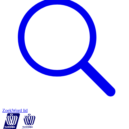
Zoek
Word lid