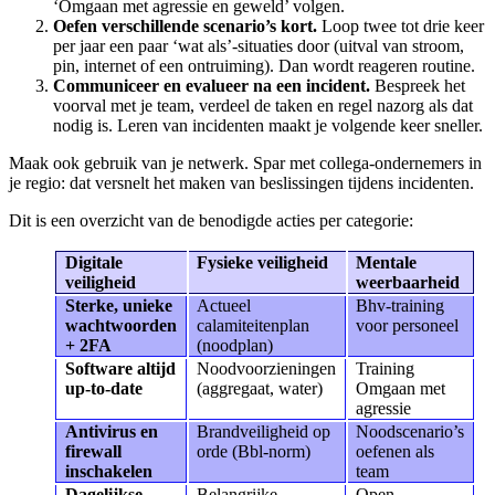
‘Omgaan met agressie en geweld’ volgen.
Oefen verschillende scenario’s kort.
Loop twee tot drie keer
per jaar een paar ‘wat als’-situaties door (uitval van stroom,
pin, internet of een ontruiming). Dan wordt reageren routine.
Communiceer en evalueer na een incident.
Bespreek het
voorval met je team, verdeel de taken en regel nazorg als dat
nodig is. Leren van incidenten maakt je volgende keer sneller.
Maak ook gebruik van je netwerk. Spar met collega-ondernemers in
je regio: dat versnelt het maken van beslissingen tijdens incidenten.
Dit is een overzicht van de benodigde acties per categorie:
Digitale
Fysieke veiligheid
Mentale
veiligheid
weerbaarheid
Sterke, unieke
Actueel
Bhv-training
wachtwoorden
calamiteitenplan
voor personeel
+ 2FA
(noodplan)
Software altijd
Noodvoorzieningen
Training
up-to-date
(aggregaat, water)
Omgaan met
agressie
Antivirus en
Brandveiligheid op
Noodscenario’s
firewall
orde (Bbl-norm)
oefenen als
inschakelen
team
Dagelijkse
Belangrijke
Open