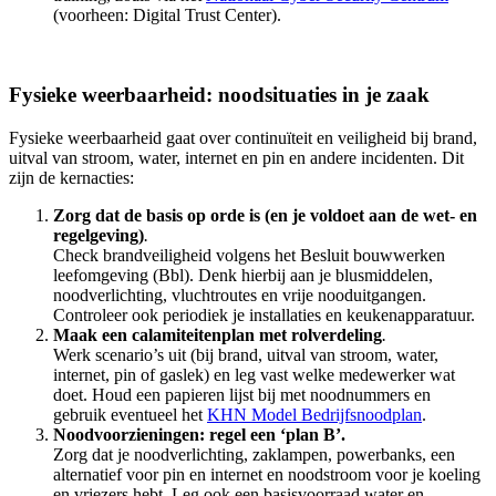
(voorheen: Digital Trust Center).
Fysieke weerbaarheid: noodsituaties in je zaak
Fysieke weerbaarheid gaat over continuïteit en veiligheid bij brand,
uitval van stroom, water, internet en pin en andere incidenten. Dit
zijn de kernacties:
Zorg dat de basis op orde is (en je voldoet aan de wet- en
regelgeving)
.
Check brandveiligheid volgens het Besluit bouwwerken
leefomgeving (Bbl). Denk hierbij aan je blusmiddelen,
noodverlichting, vluchtroutes en vrije nooduitgangen.
Controleer ook periodiek je installaties en keukenapparatuur.
Maak een calamiteitenplan met rolverdeling
.
Werk scenario’s uit (bij brand, uitval van stroom, water,
internet, pin of gaslek) en leg vast welke medewerker wat
doet. Houd een papieren lijst bij met noodnummers en
gebruik eventueel het
KHN Model Bedrijfsnoodplan
.
Noodvoorzieningen: regel een ‘plan B’.
Zorg dat je noodverlichting, zaklampen, powerbanks, een
alternatief voor pin en internet en noodstroom voor je koeling
en vriezers hebt. Leg ook een basisvoorraad water en