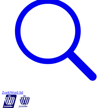
Zoek
Word lid