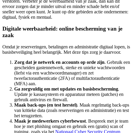
verstoren. Verbeter je de weerbaarheid van je zaak, dan kan dit
ervoor zorgen dat je minder uitval en minder schade hebt en/of
sneller weer open kunt. Je kunt op drie gebieden actie ondernemen:
digitaal, fysiek en mentaal.
Digitale weerbaarheid: online bescherming van je
zaak
Omdat je reserveringen, betalingen en administratie digitaal lopen, is
basisbeveiliging heel belangrijk. Met deze tips zorg je daarvoor.
Zorg dat je netwerk en accounts op orde zijn
. Gebruik een
gescheiden gastennetwerk, sterke en unieke wachtwoorden
(liefst via een wachtwoordmanager) en zet
tweefactorauthenticatie (2FA) of multifactorauthenticatie
(MFA) aan.
Ga zorgvuldig om met updates en basisbescherming
.
Update je kassasysteem en apparatuur meteen (patches) en
gebruik antivirus en firewall.
Maak back-ups (en test herstel)
.
Maak regelmatig back-ups
van kritieke data (zoals reserveringen en administratie) en test
het terugzetten.
Maak je medewerkers cyberbewust
. Bespreek met je team
hoe je met phishing omgaat en gebruik een (gratis) scan of
training, zoals via het
Nationaal Cyber Security Centrum