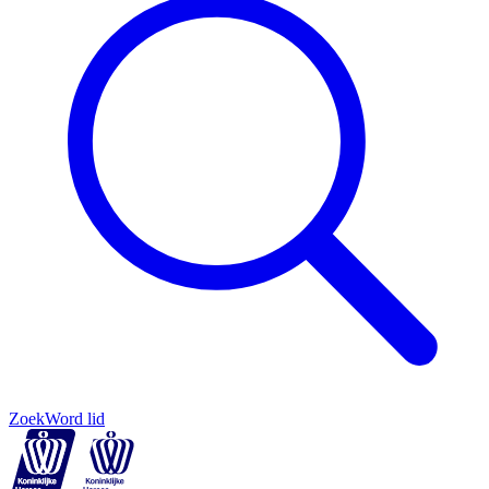
Zoek
Word lid