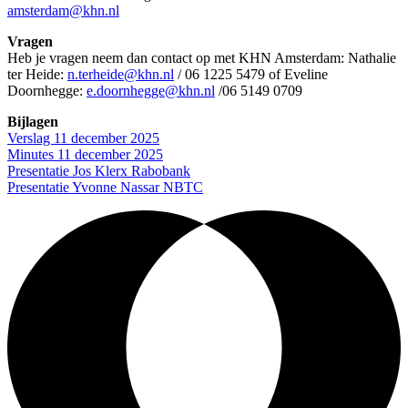
amsterdam@khn.nl
Vragen
Heb je vragen neem dan contact op met KHN Amsterdam: Nathalie
ter Heide:
n.terheide@khn.nl
/ 06 1225 5479 of Eveline
Doornhegge:
e.doornhegge@khn.nl
/06 5149 0709
Bijlagen
Verslag 11 december 2025
Minutes 11 december 2025
Presentatie Jos Klerx Rabobank
Presentatie Yvonne Nassar NBTC