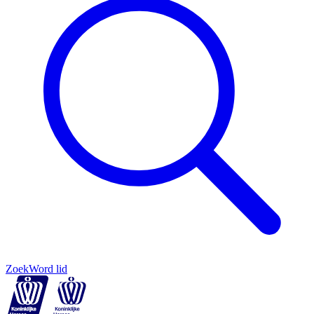
Zoek
Word lid