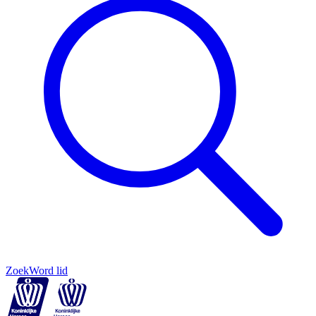
Zoek
Word lid