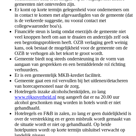
gemeenten niet ontevreden zijn.
Er komt op korte termijn gelegenheid voor ondernemers om
in contact te komen met afgevaardigden van de gemeente (dat
is de verkeerde suggestie, nu vooral contact met
collegewaaronder boa's).
Financiële steun is lastig omdat enerzijds de gemeente niet
veel knoppen heeft om aan te draaien en anderzijds zelf ook
een begrotingsprobleem heeft. OZB verlaging geeft weinig
kans, ook bestaat de mogelijkheid voor de gemeente om de
OZB te verhogen als het tekort te groot wordt.
Gemeente biedt nog steeds ondersteuning in de vorm van
aangaan van gesprekken en een bemiddelende rol richting
verhuurders.
Er is een gemeentelijk MKB-krediet faciliteit.
Gemeente gaat een rol vervullen bij het uitlenen/detacheren
van horecapersoneel naar de zorg.
Hotelregels inzake alcoholschenktijden, zo lang
www.rijksoverheid.nl
nog aangeeft dat er na 20.00 uur
alcohol geschonken mag worden in hotels wordt er niet
gehandhaafd.
Hotelregels en F&B in zalen, zo lang er geen duidelijkheid is
over de verstrekking en er geen misbruik wordt gemaakt van
de situatie wordt er niet op gehandhaafd. Op beide
hotelpunten wordt op korte termijn uitsluitsel verwacht op
landelijk niveau.