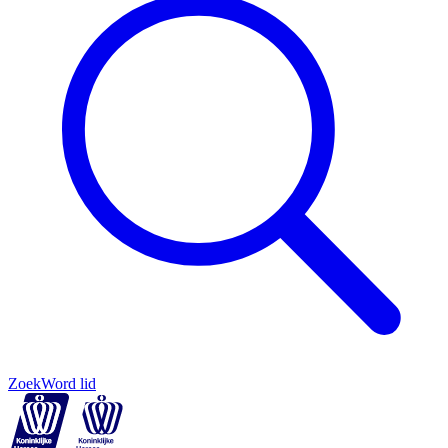
Zoek
Word lid