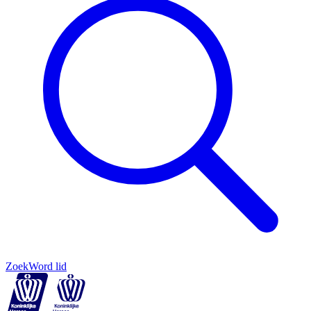
Zoek
Word lid