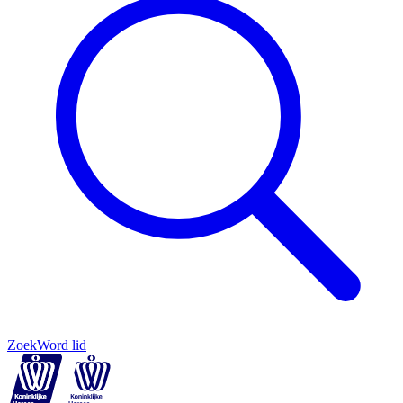
Zoek
Word lid