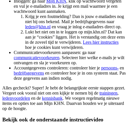
Inloggen: ga naar
Mijn KHN
, klik op wachtwoord vergeten
en vul je e-mailadres in. Je krijgt een mail waarmee je een
wachtwoord kunt aanmaken.
Krijg je een foutmelding? Dan is jouw e-mailadres nog
niet bij ons bekend. Mail je bedrijfsgegevens naar
leden@khn.nl
en vraag je inlog e-mailadres direct op.
Lukt het niet om in te loggen op mijn.khn.nl? Dat kan
aan je “cookies” liggen. Het is verstandig om deze eens
in de zoveel tijd te verwijderen.
Lees hier instructies
hoe je cookies kunt verwijderen.
Communicatievoorkeuren aanpassen: ga naar
communicatievoorkeuren
. Selecteer hier welke e-mails je wilt
ontvangen en sla je voorkeuren op.
Accountgegevens controleren: controleer hier je
persoons-
en
bedrijfsgegevens
en controleer hoe je in ons systeem staat. Pas
deze gegevens aan indien nodig.
Alles gecheckt? Super! Je hebt de belangrijkste eerste stappen gezet.
Vergeet ook vooral niet om een kijkje te nemen bij de
trainingen
,
ledenvoordelen
en de
kennisbank
. We voegen regelmatig nieuwe
items en opties toe aan Mijn KHN. Daarvan houden we je uiteraard
op de hoogte.
Bekijk ook de onderstaande instructievideo