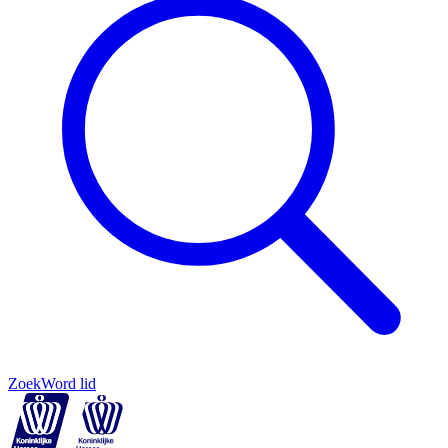
Zoek
Word lid