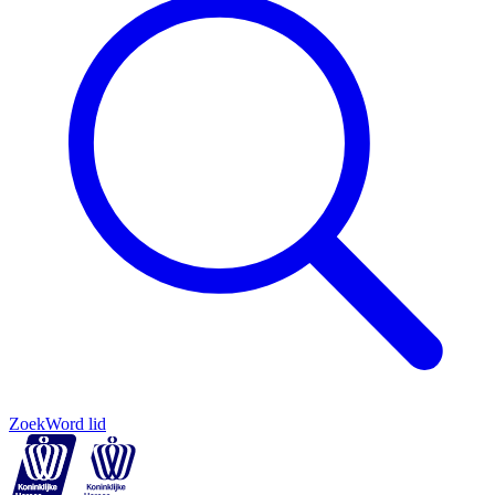
Zoek
Word lid