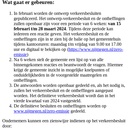
Wat gaat er gebeuren:
In februari worden de ontwerp verkeersbesluiten
gepubliceerd. Het ontwerp-verkeersbesluit en de ontheffingen
zullen openbaar zijn voor een periode van 6 weken:
van 15
februari t/m 28 maart 2024
. Tijdens deze periode kan
iedereen een reactie geven. Het verkeersbesluit en de
ontheffingen zijn in te zien bij de balie op het gemeentehuis
tijdens kantooruren: maandag t/m vrijdag van 9.00 tot 17.00
uur en digitaal te bekijken op (
https://www.nijmegen.nl/zero-
emissie
)
Na 6 weken stelt de gemeente een lijst op van alle
binnengekomen reacties en beantwoordt de vragen. Hiermee
krijgt de gemeente inzicht in mogelijke knelpunten of
onduidelijkheden in de voorgestelde maatregelen en
ontheffingen.
De antwoorden worden openbaar gedeeld en, als het nodig is,
zullen het verkeersbesluit en de ontheffingen aangepast
worden. Het definitieve verkeersbesluit wordt dan in het
vierde kwartaal van 2024 vastgesteld.
De definitieve besluiten en ontheffingen worden op
www.nijmegen.nl/zero-emissie
gedeeld.
Ondernemers kunnen een zienswijze indienen op het verkeersbesluit
door: