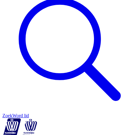
Zoek
Word lid