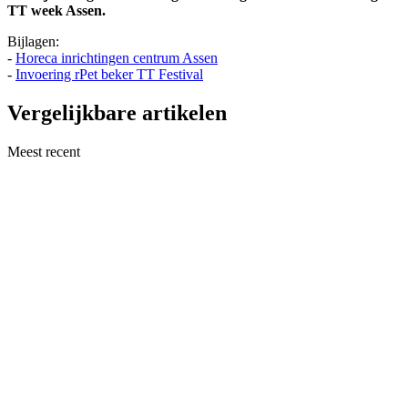
TT week Assen.
Bijlagen:
-
Horeca inrichtingen centrum Assen
-
Invoering rPet beker TT Festival
Vergelijkbare artikelen
Meest recent