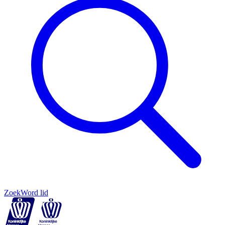
Zoek
Word lid