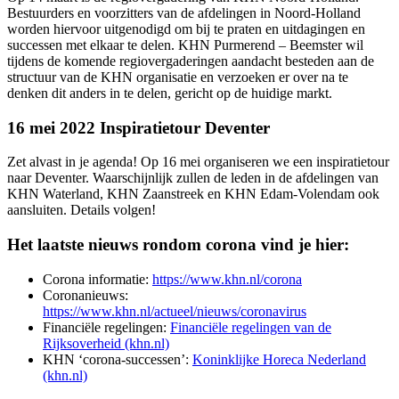
Bestuurders en voorzitters van de afdelingen in Noord-Holland
worden hiervoor uitgenodigd om bij te praten en uitdagingen en
successen met elkaar te delen. KHN Purmerend – Beemster wil
tijdens de komende regiovergaderingen aandacht besteden aan de
structuur van de KHN organisatie en verzoeken er over na te
denken dit anders in te delen, gericht op de huidige markt.
16 mei 2022 Inspiratietour Deventer
Zet alvast in je agenda! Op 16 mei organiseren we een inspiratietour
naar Deventer. Waarschijnlijk zullen de leden in de afdelingen van
KHN Waterland, KHN Zaanstreek en KHN Edam-Volendam ook
aansluiten. Details volgen!
Het laatste nieuws rondom corona vind je hier:
Corona informatie:
https://www.khn.nl/corona
Coronanieuws:
https://www.khn.nl/actueel/nieuws/coronavirus
Financiële regelingen:
Financiële regelingen van de
Rijksoverheid (khn.nl)
KHN ‘corona-successen’:
Koninklijke Horeca Nederland
(khn.nl)