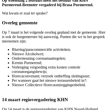
Op woensdag 2 februari heeft het bestuur van KHN
Purmerend-Beemster vergaderd bij Brasa Purmerend.
Wat kwam er zoal ter sprake?
Overleg gemeente
Op 7 maart is het volgende overleg gepland met de gemeente. Hier
is ook de burgemeester bij aanwezig. Punten die we in het gesprek
meenemen zijn;
Blurring/paracommerciële activiteiten;
Nieuwe Alcoholwet;
Ondersteuning coronamaatregelen;
Kermis Purmerend;
Verlenging vergoeding extra kosten controle
coronatoegangsbewijs;
Horecaconvenant; verzoek ontheffing sluitingsuur;
Per wanneer gaat het nieuwe terrassenbeleid in?:
Nieuwe Collectieve Horecaontzeggingenbeleid.
14 maart regiovergadering KHN
Op 14 maart is de regiovergadering van KHN Noord-Holland.