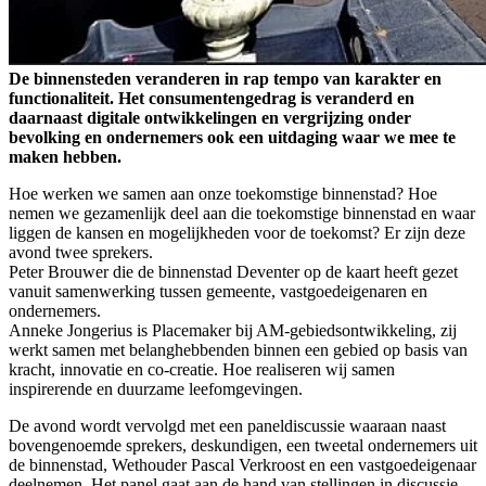
De binnensteden veranderen in rap tempo van karakter en
functionaliteit. Het consumentengedrag is veranderd en
daarnaast digitale ontwikkelingen en vergrijzing onder
bevolking en ondernemers ook een uitdaging waar we mee te
maken hebben.
Hoe werken we samen aan onze toekomstige binnenstad? Hoe
nemen we gezamenlijk deel aan die toekomstige binnenstad en waar
liggen de kansen en mogelijkheden voor de toekomst? Er zijn deze
avond twee sprekers.
Peter Brouwer die de binnenstad Deventer op de kaart heeft gezet
vanuit samenwerking tussen gemeente, vastgoedeigenaren en
ondernemers.
Anneke Jongerius is Placemaker bij AM-gebiedsontwikkeling, zij
werkt samen met belanghebbenden binnen een gebied op basis van
kracht, innovatie en co-creatie. Hoe realiseren wij samen
inspirerende en duurzame leefomgevingen.
De avond wordt vervolgd met een paneldiscussie waaraan naast
bovengenoemde sprekers, deskundigen, een tweetal ondernemers uit
de binnenstad, Wethouder Pascal Verkroost en een vastgoedeigenaar
deelnemen. Het panel gaat aan de hand van stellingen in discussie