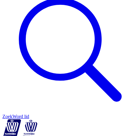
Zoek
Word lid