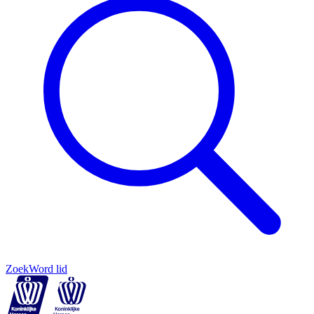
Zoek
Word lid