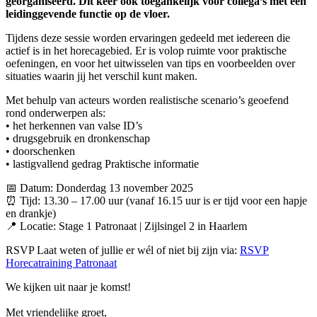
georganiseerd. Dit keer ook toegankelijk voor collega’s met een
leidinggevende functie op de vloer.
Tijdens deze sessie worden ervaringen gedeeld met iedereen die
actief is in het horecagebied. Er is volop ruimte voor praktische
oefeningen, en voor het uitwisselen van tips en voorbeelden over
situaties waarin jij het verschil kunt maken.
Met behulp van acteurs worden realistische scenario’s geoefend
rond onderwerpen als:
• het herkennen van valse ID’s
• drugsgebruik en dronkenschap
• doorschenken
• lastigvallend gedrag Praktische informatie
📅 Datum: Donderdag 13 november 2025
⏰ Tijd: 13.30 – 17.00 uur (vanaf 16.15 uur is er tijd voor een hapje
en drankje)
📍 Locatie: Stage 1 Patronaat | Zijlsingel 2 in Haarlem
RSVP Laat weten of jullie er wél of niet bij zijn via:
RSVP
Horecatraining Patronaat
We kijken uit naar je komst!
Met vriendelijke groet,