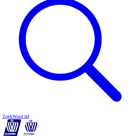
Zoek
Word lid