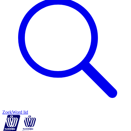
Zoek
Word lid