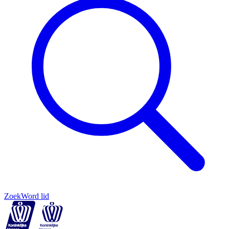
Zoek
Word lid