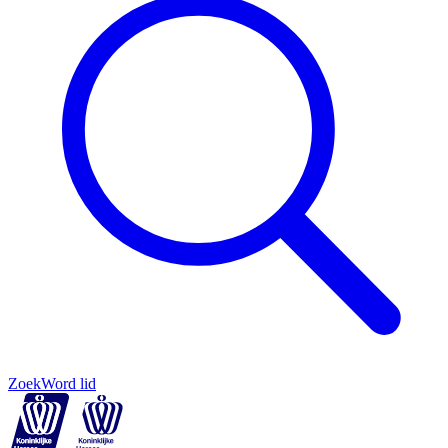
Zoek
Word lid