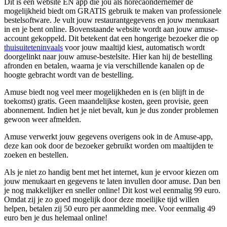
Dit is een website EN app die jou als horecaondernemer de
mogelijkheid biedt om GRATIS gebruik te maken van professionele
bestelsoftware. Je vult jouw restaurantgegevens en jouw menukaart
in en je bent online. Bovenstaande website wordt aan jouw amuse-
account gekoppeld. Dit betekent dat een hongerige bezoeker die op
thuisuiteteninvaals
voor jouw maaltijd kiest, automatisch wordt
doorgelinkt naar jouw amuse-bestelsite. Hier kan hij de bestelling
afronden en betalen, waarna je via verschillende kanalen op de
hoogte gebracht wordt van de bestelling.
Amuse biedt nog veel meer mogelijkheden en is (en blijft in de
toekomst) gratis. Geen maandelijkse kosten, geen provisie, geen
abonnement. Indien het je niet bevalt, kun je dus zonder problemen
gewoon weer afmelden.
Amuse verwerkt jouw gegevens overigens ook in de Amuse-app,
deze kan ook door de bezoeker gebruikt worden om maaltijden te
zoeken en bestellen.
Als je niet zo handig bent met het internet, kun je ervoor kiezen om
jouw menukaart en gegevens te laten invullen door amuse. Dan ben
je nog makkelijker en sneller online! Dit kost wel eenmalig 99 euro.
Omdat zij je zo goed mogelijk door deze moeilijke tijd willen
helpen, betalen zij 50 euro per aanmelding mee. Voor eenmalig 49
euro ben je dus helemaal online!