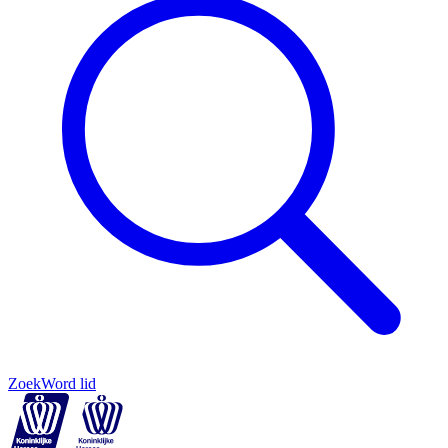
Zoek
Word lid