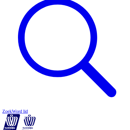
Zoek
Word lid