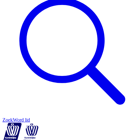
Zoek
Word lid