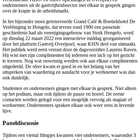
ondernemers uit de gastvrijheidssector met elkaar in gesprek gingen
over de krapte in de arbeidsmarkt.
In het bijzonder mooi gerenoveerde Grand Café & Boetiekhotel De
Verééniging in Hengelo, dat tevens rond 1900 een passende
geschiedenis had als verenigingsgebouw van Stork Hengelo, werd
op dinsdag 22 maart 2022 een interactieve middag georganiseerd
door het platform Gastvrij Overijssel, waar KHN deel van uitmaakt.
Het publiek werd eerst verrast door de dagvoorzitter Laurens Raven.
Hij wist met zijn complimenten bij iedereen een lach op het gezicht
te toveren. Nog wat onwennig werden ook aan elkaar complimenten
uitgedeeld. De sfeer kwam er goed in en het belang van het
uitspreken van waardering en aandacht voor je werknemer was dan
ook duidelijk.
Studenten en ondernemers gingen met elkaar in gesprek. Niet alleen
op het podium, maar ook tijdens de pauze en borrel. De eerste
contacten werden gelegd voor een mogelijk vervolg als stagiair of
werknemer. Ondernemers spraken elkaar ook weer eens in levende
lijve.
Paneldiscussie
Tijdens een viertal filmpjes kwamen vier ondernemers, waaronder 3