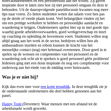
horecaondernemers en een personeelslid aan het woord. Zij gaven
inspiratie door te laten zien hoe zij met personeel omgaan én deze te
behouden. Uit de daaropvolgende paneldiscussie kwamen nog meer
tips naar voren. Zo lieten studenten weten dat salaris voor hen pas
op de derde of vierde plaats komt. Veel belangrijker vinden zij het
om een prettige werksfeer te hebben en persoonlijke aandacht en
waardering te krijgen. Ondernemers spelen hier op in met goede tips
waarbij goede arbeidsvoorwaarden, goed werkgeverschap en inzet
op coaching en opleiding de boventoon voert. Studenten willen nog
altijd graag aan het werk in de sector, bedrijven willen hen als
ambassadeurs inzetten en robots kunnen de kracht van het
menselijke contact (nog) niet helemaal overnemen. Door goed in te
spelen op de wensen en competenties van het personeel en de
waardering ook echt uit te spreken is goed personeel géén probleem!
Iedereen ging met een dosis inspiratie én nog een complimentje voor
onderweg aan het einde van de middag weer huiswaarts.
Was je er niet bij?
Kijk dan even mee voor
een korte terugblik
. In deze terugblik zie je
de onderstaande ondernemers die deel hebben genomen aan het
panel.
Happy Tosti
(Deventer): Waar mensen met een afstand tot de
arbeidsmarkt wordt gewerkt.