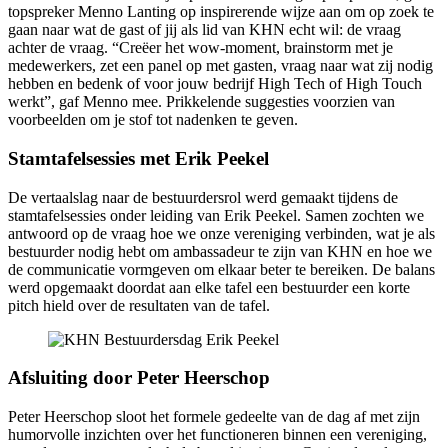
topspreker Menno Lanting op inspirerende wijze aan om op zoek te
gaan naar wat de gast of jij als lid van KHN echt wil: de vraag
achter de vraag. “Creëer het wow-moment, brainstorm met je
medewerkers, zet een panel op met gasten, vraag naar wat zij nodig
hebben en bedenk of voor jouw bedrijf High Tech of High Touch
werkt”, gaf Menno mee. Prikkelende suggesties voorzien van
voorbeelden om je stof tot nadenken te geven.
Stamtafelsessies met Erik Peekel
De vertaalslag naar de bestuurdersrol werd gemaakt tijdens de
stamtafelsessies onder leiding van Erik Peekel. Samen zochten we
antwoord op de vraag hoe we onze vereniging verbinden, wat je als
bestuurder nodig hebt om ambassadeur te zijn van KHN en hoe we
de communicatie vormgeven om elkaar beter te bereiken. De balans
werd opgemaakt doordat aan elke tafel een bestuurder een korte
pitch hield over de resultaten van de tafel.
Afsluiting door Peter Heerschop
Peter Heerschop sloot het formele gedeelte van de dag af met zijn
humorvolle inzichten over het functioneren binnen een vereniging,