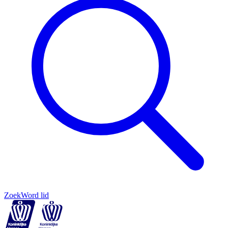
Zoek
Word lid