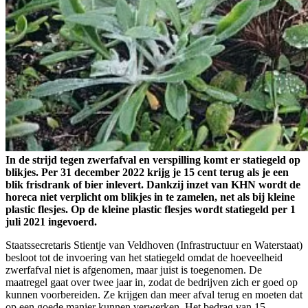
In de strijd tegen zwerfafval en verspilling komt er statiegeld op
blikjes. Per 31 december 2022 krijg je 15 cent terug als je een
blik frisdrank of bier inlevert. Dankzij inzet van KHN wordt de
horeca niet verplicht om blikjes in te zamelen, net als bij kleine
plastic flesjes. Op de kleine plastic flesjes wordt statiegeld per 1
juli 2021 ingevoerd.
Staatssecretaris Stientje van Veldhoven (Infrastructuur en Waterstaat)
besloot tot de invoering van het statiegeld omdat de hoeveelheid
zwerfafval niet is afgenomen, maar juist is toegenomen. De
maatregel gaat over twee jaar in, zodat de bedrijven zich er goed op
kunnen voorbereiden. Ze krijgen dan meer afval terug en moeten dat
op een goede manier kunnen verwerken. Het bedrag van 15