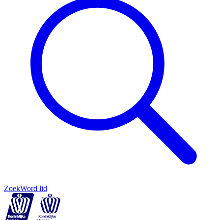
Zoek
Word lid