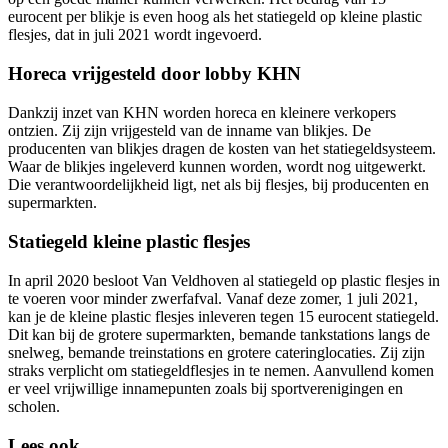
eurocent per blikje is even hoog als het statiegeld op kleine plastic
flesjes, dat in juli 2021 wordt ingevoerd.
Horeca vrijgesteld door lobby KHN
Dankzij inzet van KHN worden horeca en kleinere verkopers
ontzien. Zij zijn vrijgesteld van de inname van blikjes. De
producenten van blikjes dragen de kosten van het statiegeldsysteem.
Waar de blikjes ingeleverd kunnen worden, wordt nog uitgewerkt.
Die verantwoordelijkheid ligt, net als bij flesjes, bij producenten en
supermarkten.
Statiegeld kleine plastic flesjes
In april 2020 besloot Van Veldhoven al statiegeld op plastic flesjes in
te voeren voor minder zwerfafval. Vanaf deze zomer, 1 juli 2021,
kan je de kleine plastic flesjes inleveren tegen 15 eurocent statiegeld.
Dit kan bij de grotere supermarkten, bemande tankstations langs de
snelweg, bemande treinstations en grotere cateringlocaties. Zij zijn
straks verplicht om statiegeldflesjes in te nemen. Aanvullend komen
er veel vrijwillige innamepunten zoals bij sportverenigingen en
scholen.
Lees ook