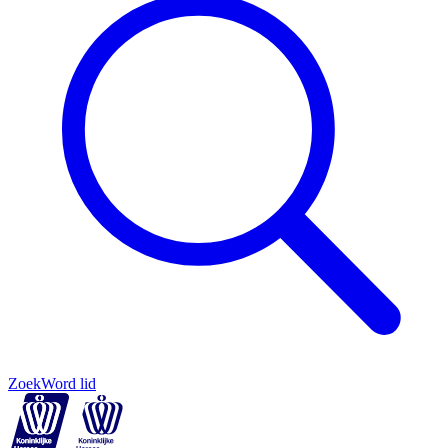
Zoek
Word lid