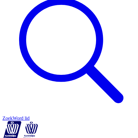
Zoek
Word lid