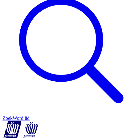
Zoek
Word lid