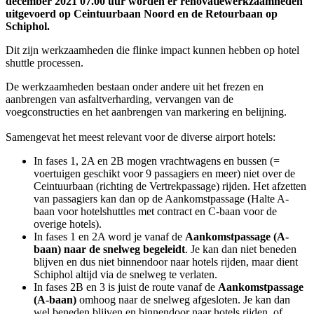
december 2021 07.00 uur worden er renovatiewerkzaamheden
uitgevoerd op Ceintuurbaan Noord en de Retourbaan op
Schiphol.
Dit zijn werkzaamheden die flinke impact kunnen hebben op hotel
shuttle processen.
De werkzaamheden bestaan onder andere uit het frezen en
aanbrengen van asfaltverharding, vervangen van de
voegconstructies en het aanbrengen van markering en belijning.
Samengevat het meest relevant voor de diverse airport hotels:
In fases 1, 2A en 2B mogen vrachtwagens en bussen (=
voertuigen geschikt voor 9 passagiers en meer) niet over de
Ceintuurbaan (richting de Vertrekpassage) rijden. Het afzetten
van passagiers kan dan op de Aankomstpassage (Halte A-
baan voor hotelshuttles met contract en C-baan voor de
overige hotels).
In fases 1 en 2A word je vanaf de
Aankomstpassage (A-
baan) naar de snelweg begeleidt
. Je kan dan niet beneden
blijven en dus niet binnendoor naar hotels rijden, maar dient
Schiphol altijd via de snelweg te verlaten.
In fases 2B en 3 is juist de route vanaf de
Aankomstpassage
(A-baan)
omhoog naar de snelweg afgesloten. Je kan dan
wel beneden blijven en binnendoor naar hotels rijden, of