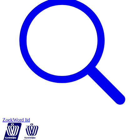
Zoek
Word lid