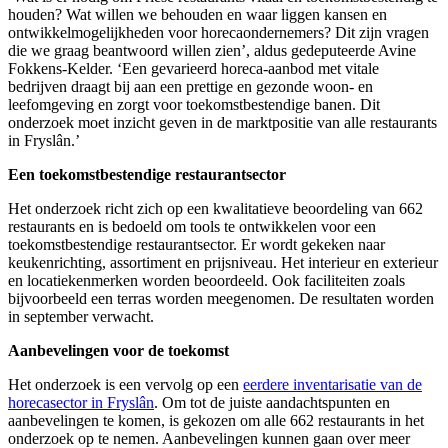
houden? Wat willen we behouden en waar liggen kansen en
ontwikkelmogelijkheden voor horecaondernemers? Dit zijn vragen
die we graag beantwoord willen zien’, aldus gedeputeerde Avine
Fokkens-Kelder. ‘Een gevarieerd horeca-aanbod met vitale
bedrijven draagt bij aan een prettige en gezonde woon- en
leefomgeving en zorgt voor toekomstbestendige banen. Dit
onderzoek moet inzicht geven in de marktpositie van alle restaurants
in Fryslân.’
Een toekomstbestendige restaurantsector
Het onderzoek richt zich op een kwalitatieve beoordeling van 662
restaurants en is bedoeld om tools te ontwikkelen voor een
toekomstbestendige restaurantsector. Er wordt gekeken naar
keukenrichting, assortiment en prijsniveau. Het interieur en exterieur
en locatiekenmerken worden beoordeeld. Ook faciliteiten zoals
bijvoorbeeld een terras worden meegenomen. De resultaten worden
in september verwacht.
Aanbevelingen voor de toekomst
Het onderzoek is een vervolg op een
eerdere inventarisatie van de
horecasector in Fryslân
. Om tot de juiste aandachtspunten en
aanbevelingen te komen, is gekozen om alle 662 restaurants in het
onderzoek op te nemen. Aanbevelingen kunnen gaan over meer