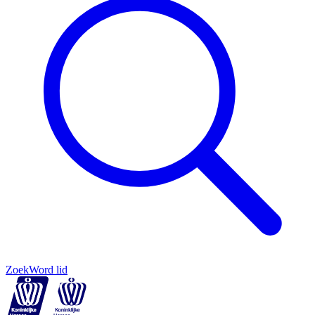
Zoek
Word lid