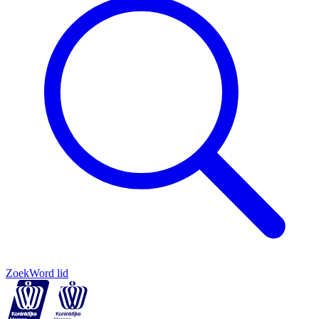
Zoek
Word lid