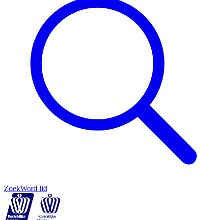
Zoek
Word lid