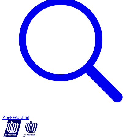
Zoek
Word lid