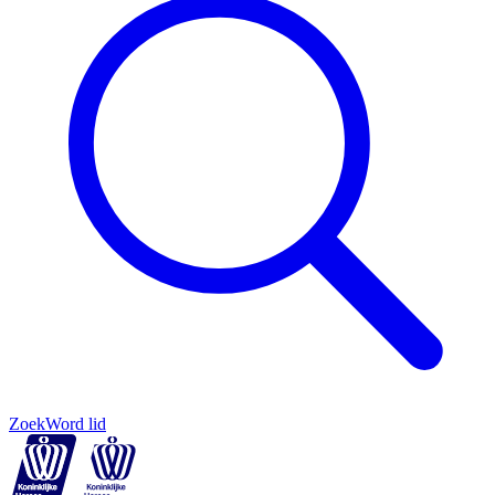
Zoek
Word lid