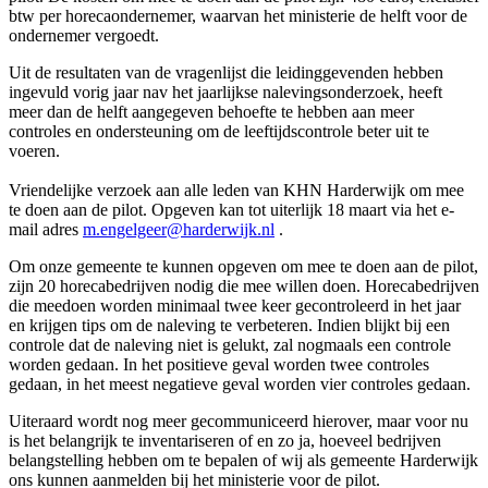
btw per horecaondernemer, waarvan het ministerie de helft voor de
ondernemer vergoedt.
Uit de resultaten van de vragenlijst die leidinggevenden hebben
ingevuld vorig jaar nav het jaarlijkse nalevingsonderzoek, heeft
meer dan de helft aangegeven behoefte te hebben aan meer
controles en ondersteuning om de leeftijdscontrole beter uit te
voeren.
Vriendelijke verzoek aan alle leden van KHN Harderwijk om mee
te doen aan de pilot. Opgeven kan tot uiterlijk 18 maart via het e-
mail adres
m.engelgeer@harderwijk.nl
.
Om onze gemeente te kunnen opgeven om mee te doen aan de pilot,
zijn 20 horecabedrijven nodig die mee willen doen. Horecabedrijven
die meedoen worden minimaal twee keer gecontroleerd in het jaar
en krijgen tips om de naleving te verbeteren. Indien blijkt bij een
controle dat de naleving niet is gelukt, zal nogmaals een controle
worden gedaan. In het positieve geval worden twee controles
gedaan, in het meest negatieve geval worden vier controles gedaan.
Uiteraard wordt nog meer gecommuniceerd hierover, maar voor nu
is het belangrijk te inventariseren of en zo ja, hoeveel bedrijven
belangstelling hebben om te bepalen of wij als gemeente Harderwijk
ons kunnen aanmelden bij het ministerie voor de pilot.