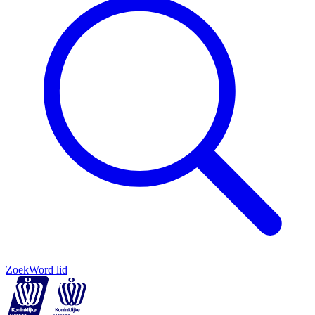
Zoek
Word lid