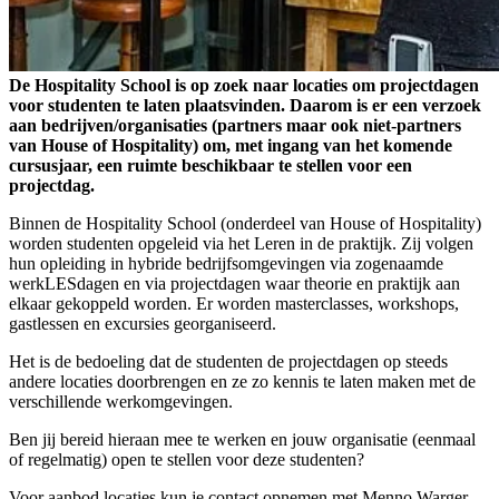
De Hospitality School is op zoek naar locaties om projectdagen
voor studenten te laten plaatsvinden. Daarom is er een verzoek
aan bedrijven/organisaties (partners maar ook niet-partners
van House of Hospitality) om, met ingang van het komende
cursusjaar, een ruimte beschikbaar te stellen voor een
projectdag.
Binnen de Hospitality School (onderdeel van House of Hospitality)
worden studenten opgeleid via het Leren in de praktijk. Zij volgen
hun opleiding in hybride bedrijfsomgevingen via zogenaamde
werkLESdagen en via projectdagen waar theorie en praktijk aan
elkaar gekoppeld worden. Er worden masterclasses, workshops,
gastlessen en excursies georganiseerd.
Het is de bedoeling dat de studenten de projectdagen op steeds
andere locaties doorbrengen en ze zo kennis te laten maken met de
verschillende werkomgevingen.
Ben jij bereid hieraan mee te werken en jouw organisatie (eenmaal
of regelmatig) open te stellen voor deze studenten?
Voor aanbod locaties kun je contact opnemen met Menno Warger