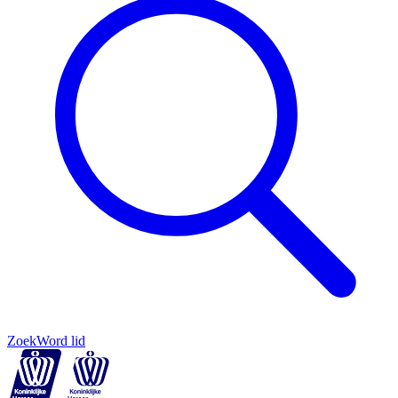
Zoek
Word lid