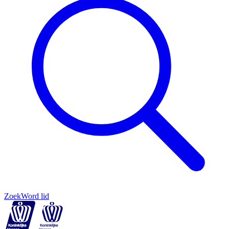
Zoek
Word lid