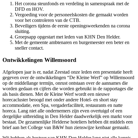
Het corona steunfonds en verdeling in samenspraak met de
DFD en HOV.
Vergoeding voor de personeelskosten die gemaakt worden
voor het controleren van de CTB.
Beveiligers tijdens de eerste openingsweekenden na corona
sluiting.
Groepsapp opgestart met leden van KHN Den Helder.
Met de gemeente ambtenaren en burgemeester een beter en
sneller contact.
Ontwikkelingen Willemsoord
Afgelopen jaar is er, nadat Zeestad onze leden een presentatie heeft
gegeven over de ontwikkelingen “De Kleine Werf” op Willemsoord
op de middellange termijn, onrust ontstaan over de aannames die
worden gedaan en cijfers die worden gebruikt in de rapportages die
als basis dienen. Met de Kleine Werf wordt een nieuwe
horecacluster beoogd met onder andere Hotel- en short stay
accommodatie, een Spa, vergaderfaciliteit, restaurants en natte
horeca. Lang niet alle ondernemers zijn even overtuigd of een
dergelijke uitbreiding in Den Helder daadwerkelijk een markt voor
bestaat. De gezamenlijke Helderse hoteliers hebben dit middels een
brief aan het College van B&W hun zienswijze kenbaar gemaakt.
Wij hebben als bestuur van KHN Den Helder lang niet alle kennis