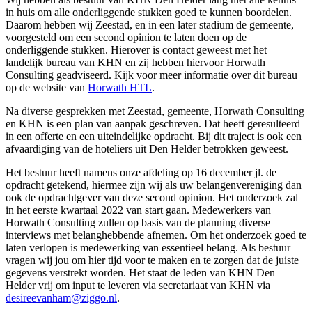
in huis om alle onderliggende stukken goed te kunnen boordelen.
Daarom hebben wij Zeestad, en in een later stadium de gemeente,
voorgesteld om een second opinion te laten doen op de
onderliggende stukken. Hierover is contact geweest met het
landelijk bureau van KHN en zij hebben hiervoor Horwath
Consulting geadviseerd. Kijk voor meer informatie over dit bureau
op de website van
Horwath HTL
.
Na diverse gesprekken met Zeestad, gemeente, Horwath Consulting
en KHN is een plan van aanpak geschreven. Dat heeft geresulteerd
in een offerte en een uiteindelijke opdracht. Bij dit traject is ook een
afvaardiging van de hoteliers uit Den Helder betrokken geweest.
Het bestuur heeft namens onze afdeling op 16 december jl. de
opdracht getekend, hiermee zijn wij als uw belangenvereniging dan
ook de opdrachtgever van deze second opinion. Het onderzoek zal
in het eerste kwartaal 2022 van start gaan. Medewerkers van
Horwath Consulting zullen op basis van de planning diverse
interviews met belanghebbende afnemen. Om het onderzoek goed te
laten verlopen is medewerking van essentieel belang. Als bestuur
vragen wij jou om hier tijd voor te maken en te zorgen dat de juiste
gegevens verstrekt worden. Het staat de leden van KHN Den
Helder vrij om input te leveren via secretariaat van KHN via
desireevanham@ziggo.nl
.