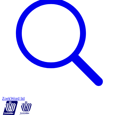
Zoek
Word lid