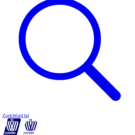
Zoek
Word lid