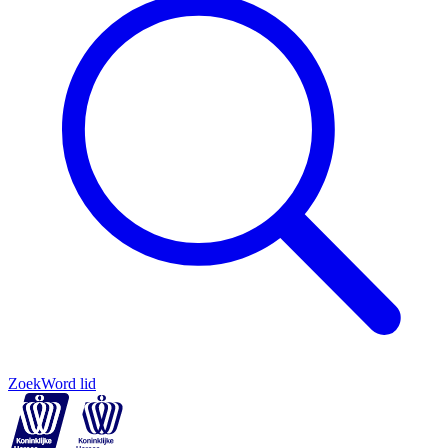
Zoek
Word lid