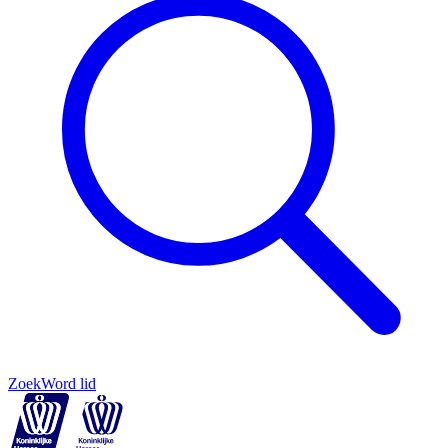
Zoek
Word lid