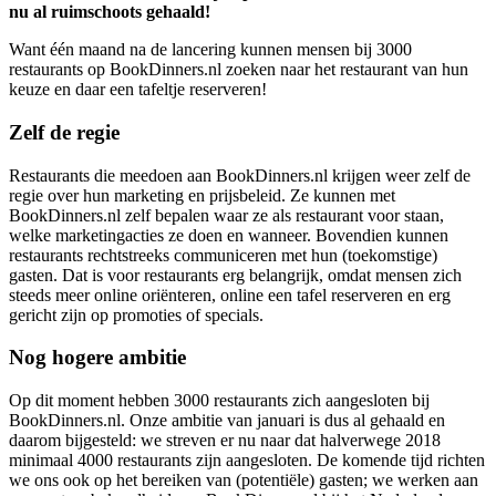
nu al ruimschoots gehaald!
Want één maand na de lancering kunnen mensen bij 3000
restaurants op BookDinners.nl zoeken naar het restaurant van hun
keuze en daar een tafeltje reserveren!
Zelf de regie
Restaurants die meedoen aan BookDinners.nl krijgen weer zelf de
regie over hun marketing en prijsbeleid. Ze kunnen met
BookDinners.nl zelf bepalen waar ze als restaurant voor staan,
welke marketingacties ze doen en wanneer. Bovendien kunnen
restaurants rechtstreeks communiceren met hun (toekomstige)
gasten. Dat is voor restaurants erg belangrijk, omdat mensen zich
steeds meer online oriënteren, online een tafel reserveren en erg
gericht zijn op promoties of specials.
Nog hogere ambitie
Op dit moment hebben 3000 restaurants zich aangesloten bij
BookDinners.nl. Onze ambitie van januari is dus al gehaald en
daarom bijgesteld: we streven er nu naar dat halverwege 2018
minimaal 4000 restaurants zijn aangesloten. De komende tijd richten
we ons ook op het bereiken van (potentiële) gasten; we werken aan