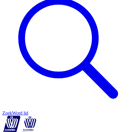
Zoek
Word lid