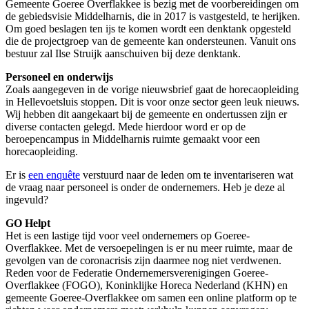
Gemeente Goeree Overflakkee is bezig met de voorbereidingen om
de gebiedsvisie Middelharnis, die in 2017 is vastgesteld, te herijken.
Om goed beslagen ten ijs te komen wordt een denktank opgesteld
die de projectgroep van de gemeente kan ondersteunen. Vanuit ons
bestuur zal Ilse Struijk aanschuiven bij deze denktank.
Personeel en onderwijs
Zoals aangegeven in de vorige nieuwsbrief gaat de horecaopleiding
in Hellevoetsluis stoppen. Dit is voor onze sector geen leuk nieuws.
Wij hebben dit aangekaart bij de gemeente en ondertussen zijn er
diverse contacten gelegd. Mede hierdoor word er op de
beroepencampus in Middelharnis ruimte gemaakt voor een
horecaopleiding.
Er is
een enquête
verstuurd naar de leden om te inventariseren wat
de vraag naar personeel is onder de ondernemers. Heb je deze al
ingevuld?
GO Helpt
Het is een lastige tijd voor veel ondernemers op Goeree-
Overflakkee. Met de versoepelingen is er nu meer ruimte, maar de
gevolgen van de coronacrisis zijn daarmee nog niet verdwenen.
Reden voor de Federatie Ondernemersverenigingen Goeree-
Overflakkee (FOGO), Koninklijke Horeca Nederland (KHN) en
gemeente Goeree-Overflakkee om samen een online platform op te