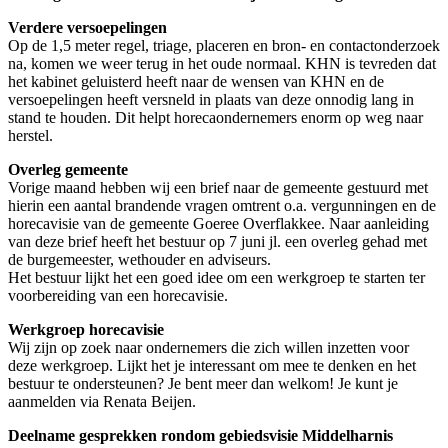
Verdere versoepelingen
Op de 1,5 meter regel, triage, placeren en bron- en contactonderzoek
na, komen we weer terug in het oude normaal. KHN is tevreden dat
het kabinet geluisterd heeft naar de wensen van KHN en de
versoepelingen heeft versneld in plaats van deze onnodig lang in
stand te houden. Dit helpt horecaondernemers enorm op weg naar
herstel.
Overleg gemeente
Vorige maand hebben wij een brief naar de gemeente gestuurd met
hierin een aantal brandende vragen omtrent o.a. vergunningen en de
horecavisie van de gemeente Goeree Overflakkee. Naar aanleiding
van deze brief heeft het bestuur op 7 juni jl. een overleg gehad met
de burgemeester, wethouder en adviseurs.
Het bestuur lijkt het een goed idee om een werkgroep te starten ter
voorbereiding van een horecavisie.
Werkgroep horecavisie
Wij zijn op zoek naar ondernemers die zich willen inzetten voor
deze werkgroep. Lijkt het je interessant om mee te denken en het
bestuur te ondersteunen? Je bent meer dan welkom! Je kunt je
aanmelden via Renata Beijen.
Deelname gesprekken rondom gebiedsvisie Middelharnis