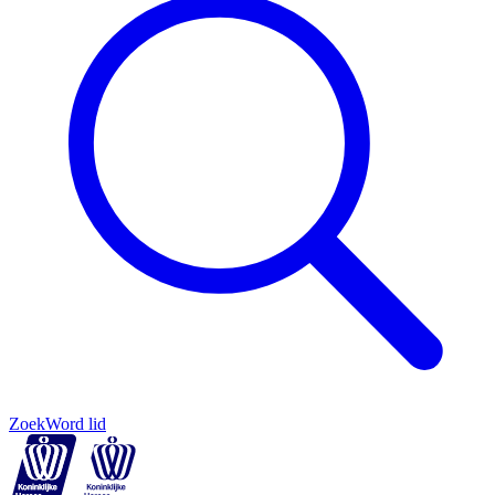
Zoek
Word lid