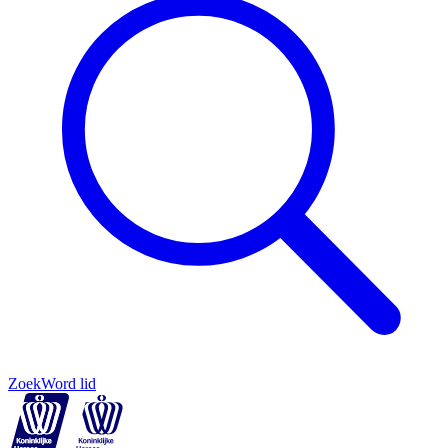
Zoek
Word lid