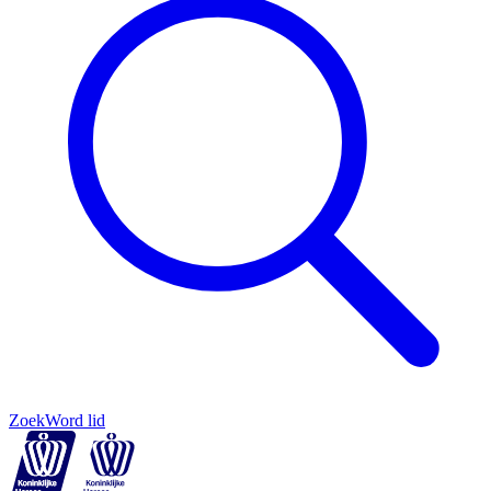
Zoek
Word lid