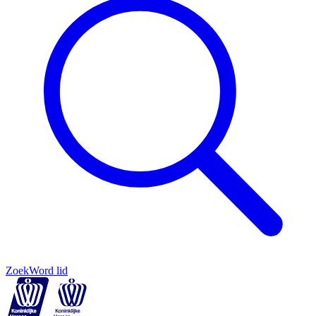
Zoek
Word lid