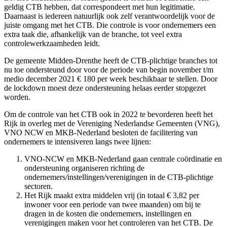
geldig CTB hebben, dat correspondeert met hun legitimatie.
Daarnaast is iedereen natuurlijk ook zelf verantwoordelijk voor de
juiste omgang met het CTB. Die controle is voor ondernemers een
extra taak die, afhankelijk van de branche, tot veel extra
controlewerkzaamheden leidt.
De gemeente Midden-Drenthe heeft de CTB-plichtige branches tot
nu toe ondersteund door voor de periode van begin november t/m
medio december 2021 € 180 per week beschikbaar te stellen. Door
de lockdown moest deze ondersteuning helaas eerder stopgezet
worden.
Om de controle van het CTB ook in 2022 te bevorderen heeft het
Rijk in overleg met de Vereniging Nederlandse Gemeenten (VNG),
VNO NCW en MKB-Nederland besloten de facilitering van
ondernemers te intensiveren langs twee lijnen:
VNO-NCW en MKB-Nederland gaan centrale coördinatie en
ondersteuning organiseren richting de
ondernemers/instellingen/verenigingen in de CTB-plichtige
sectoren.
Het Rijk maakt extra middelen vrij (in totaal € 3,82 per
inwoner voor een periode van twee maanden) om bij te
dragen in de kosten die ondernemers, instellingen en
verenigingen maken voor het controleren van het CTB. De