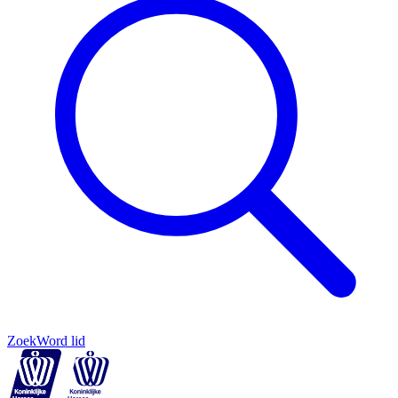
Zoek
Word lid